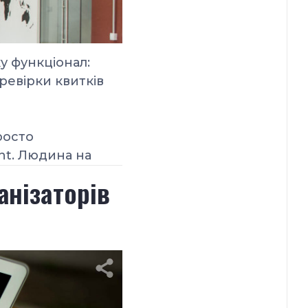
ку
функціонал:
ревірки квитків
росто
nt. Людина на
анізаторів