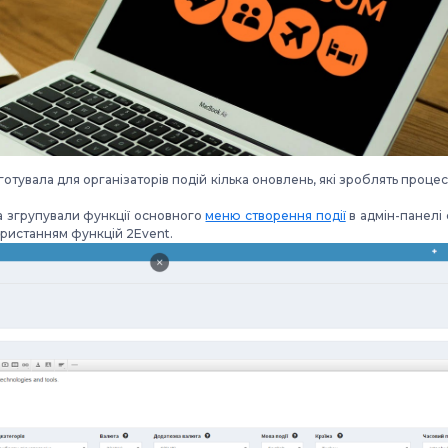
готувала для організаторів подій кілька оновлень, які зроблять про
а згрупували функції основного
меню створення події
в адмін-панелі
користанням функцій 2Event.