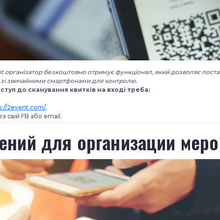
t організатор безкоштовно отримує функціонал, який дозволяє поста
і зі звичайними смартфонами для контролю.
туп до сканування квитків на вході треба:
s://2event.com/.
з свій FB або email.
ений для организации мер