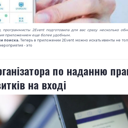
, программисты 2Event подготовила для вас сразу несколько об
ния приложением еще более удобным.
и поиска.
Теперь в приложении 2Event можно искать ивенты не толь
мероприятия - это
організатора по наданню пра
итків на вході