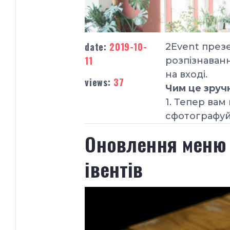
date:
2019-10-
2Event през
11
розпізнаванн
на вході.
views:
37
Чим це зруч
1. Тепер вам
cфотографуй
Оновлення меню а
івентів