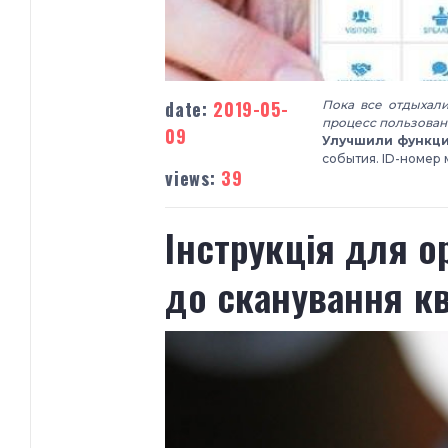
date:
2019-05-
Пока все отдыхали
процесс пользова
09
Улучшили функци
события. ID-номер 
views:
39
​Інструкція для 
до сканування кв