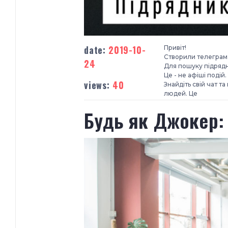
date:
2019-10-
Привіт!
Створили телеграм-ч
24
Для пошуку підрядн
Це - не афіші подій
views:
40
Знайдіть свій чат 
людей. Це
Будь як Джокер: