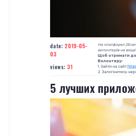
date:
2019-05-
На платформі 2Even
волонтерів на вход
03
Щоб отримати дос
Волонтеру:
views:
31
1. Зайти на сайт
http
2. Залогінитись чере
5 лучших прилож