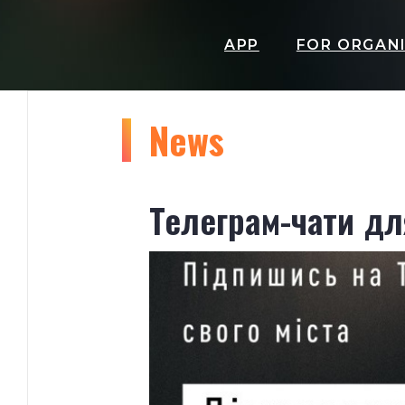
APP
FOR ORGAN
News
Телеграм-чати дл