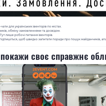
ати для українських івенторів по містах.
иків, обміну замовленнями та досвідом.
. Тут лише робочі питання івенторів.
та підпишіться, щоб швидко запитати поради про пошук майданчиків, ап
 покажи своє справжнє обл