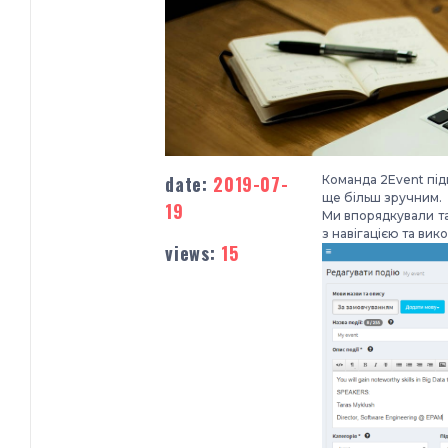
date:
2019-07-
Команда 2Event під
ще більш зручним.
19
Ми впорядкували т
з навігацією та ви
views:
15