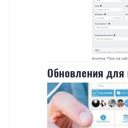
Кнопка "Лінк на сай
​Обновления для