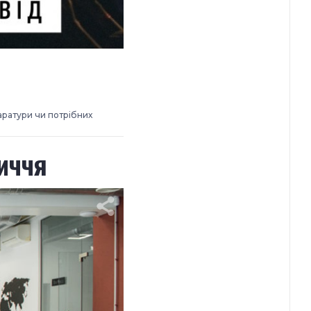
аратури чи потрібних
иччя