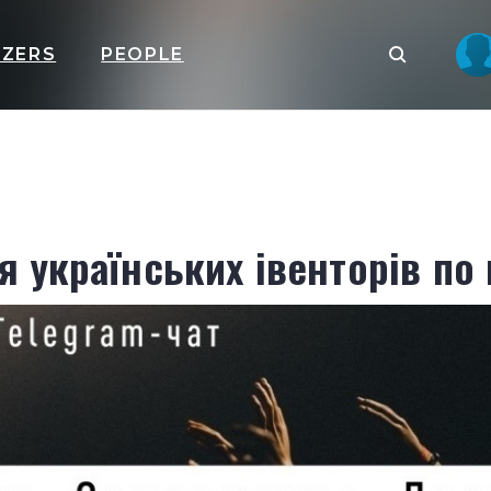
IZERS
PEOPLE
я українських івенторів по 