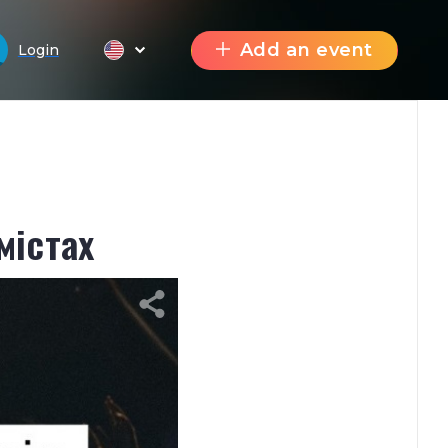
Add an event
Login
містах