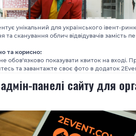
ентує унікальний
для українського івент-рин
я та сканування облич відвідувачів замість пе
но та корисно:
 не обов'язково показувати квиток на вході. П
тесь та завантажте своє фото в додаток 2Eve
дмін-панелі сайту для орг