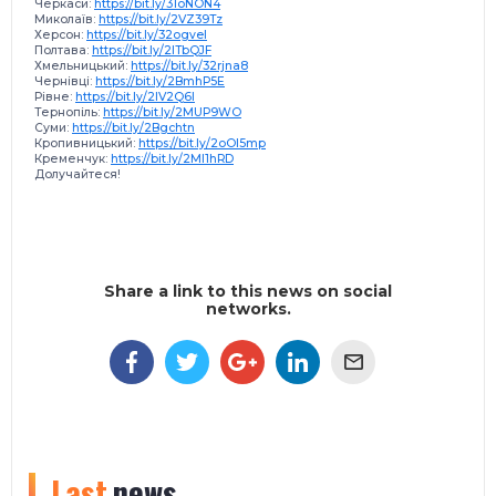
Черкаси:
https://bit.ly/31oNON4
Миколаїв:
https://bit.ly/2VZ39Tz
Херсон:
https://bit.ly/32ogvel
Полтава:
https://bit.ly/2ITbQJF
Хмельницький:
https://bit.ly/32rjna8
Чернівці:
https://bit.ly/2BmhP5E
Рівне:
https://bit.ly/2IV2Q6I
Тернопіль:
https://bit.ly/2MUP9WO
Суми:
https://bit.ly/2Bgchtn
Кропивницький:
https://bit.ly/2oOI5mp
Кременчук:
https://bit.ly/2Ml1hRD
Долучайтеся!
Share a link to this news on social
networks.
Last
news