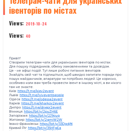
Телеграм-чати для українських
івенторів по містах
Views:
2019-10-24
Views:
40
Привіт!
Створили телеграм-чати для українських івенторів по містах.
Для пошуку підрядників, обміну замовленнями та досвідом.
Це - не афіші подій. Тут лише робочі питання івенторів.
Знайдіть свій чат та підпишіться, щоб швидко запитати поради про
пошук майданчиків, апаратури чи потрібних людей. Це корисно,
особливо коли вам треба провести івент в іншому місті, а ви нікого
там не знаєте.
Київ:
https://t.me/kiev2event
Львів:
https://t.me/lviveventpeople
Одеса:
https://t.me/odessa2event
Харків:
https://t.me/kharkov2event
Дніпро:
https://t.me/dnepr2event
Вінниця:
https://bit.ly/2puZH6E
Запоріжжя:
https://bit.ly/2J1kjuq
Житомир:
https://bit.ly/2qmiW2W
Івано-Франківськ:
https://bit.ly/33DgdjN
Кривий Ріг:
https://bit.ly/35HFgEa