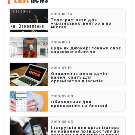
2019-10-24
Телеграм-чати для
українських івенторів по
містах
2019-10-11
Будь як Джокер: покажи своє
справжнє обличчя
2019-07-19
Оновлення меню адмін-
панелі сайту для
організаторів івентів
2019-05-09
​Обновления для
приложения на Android
2019-05-03
​Інструкція для організатора
по наданню прав доступу до
сканування квитків на вході