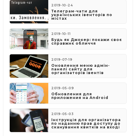
2019-10-24
Телеграм-чати для
українських івенторів по
містах
2019-10-11
Будь як Джокер: покажи своє
справжнє обличчя
2019-07-19
Оновлення меню адмін-
панелі сайту для
організаторів івентів
2019-05-09
​Обновления для
приложения на Android
2019-05-03
​Інструкція для організатора
по наданню прав доступу до
сканування квитків на вході