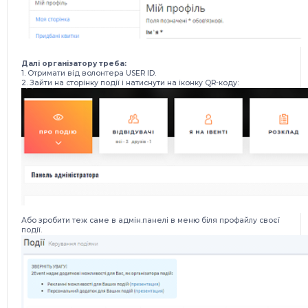
Далі організатору треба:
1. Отримати від волонтера USER ID.
2. Зайти на сторінку події і натиснути на іконку QR-коду:
Або зробити теж саме в адмін.панелі в меню біля профайлу своєї
події.