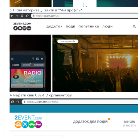
3. Після авторизації зайти в "Мій профіль".
4. Надати свій USER ID організатор
у
.