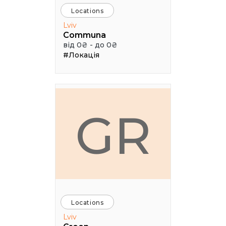
Locations
Lviv
Communa
від 0₴ - до 0₴
#Локація
GR
Locations
Lviv