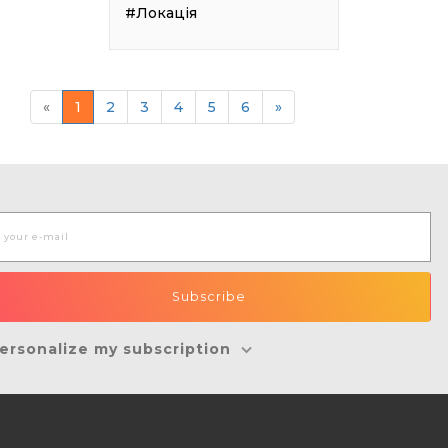
#Локація
«
1
2
3
4
5
6
»
ersonalize my subscription