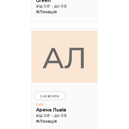
Green
від 0₴ - до 0₴
#Локація
АЛ
Locations
Lviv
Арена Львів
від 0₴ - до 0₴
#Локація