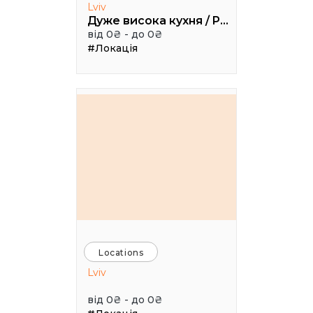
Lviv
Дуже висока кухня / Pretty High Kitchen
від 0₴ - до 0₴
#Локація
Locations
Lviv
від 0₴ - до 0₴