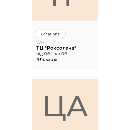
Locations
Lviv
ТЦ "Роксолана"
від 0₴ - до 0₴
#Локація
ЦА