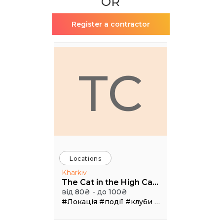
OR
Register a contractor
TC
Locations
Kharkiv
The Cat in the High Castle
від 80₴ - до 100₴
#Локація
#події
#клуби
#Зал