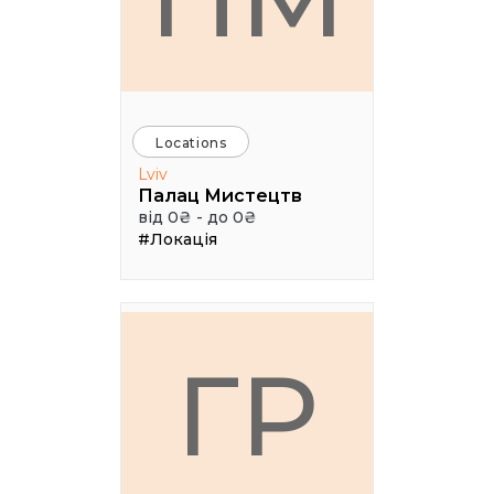
Locations
Lviv
Палац Мистецтв
від 0₴ - до 0₴
#Локація
ГР