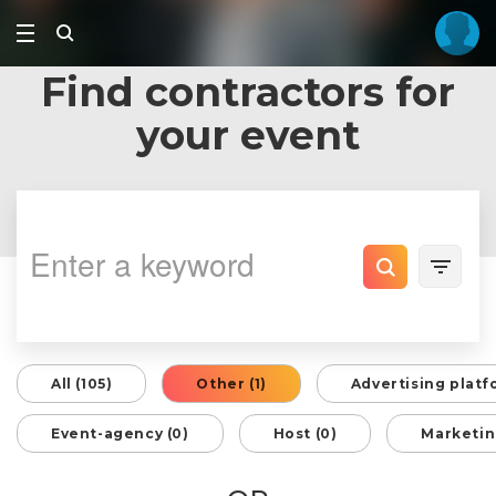
Find contractors for
your event
All (105)
Other (1)
Advertising platf
Event-agency (0)
Host (0)
Marketin