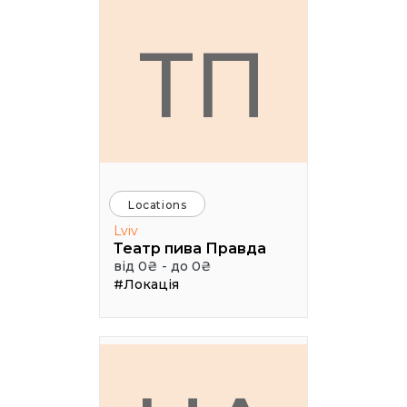
ТП
Locations
Lviv
Театр пива Правда
від 0₴ - до 0₴
#Локація