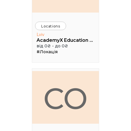
Locations
Lviv
AcademyX Education Hub
від 0₴ - до 0₴
#Локація
CO