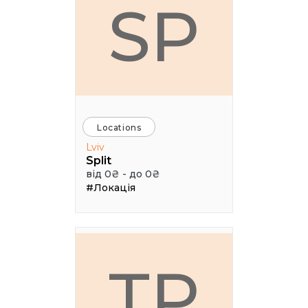
SP
Locations
Lviv
Split
від 0₴ - до 0₴
#Локація
ТР