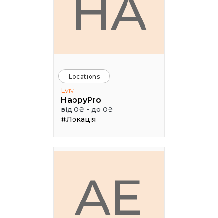
HA
Locations
Lviv
HappyPro
від 0₴ - до 0₴
#Локація
AE