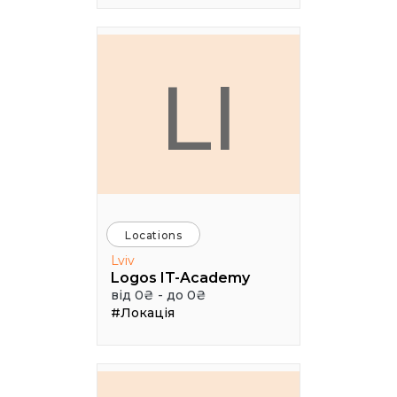
LI
Locations
Lviv
Logos IT-Academy
від 0₴ - до 0₴
#Локація