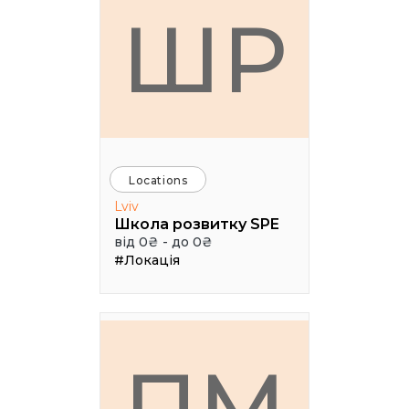
ШР
Locations
Lviv
Школа розвитку SPE
від 0₴ - до 0₴
#Локація
ПМ