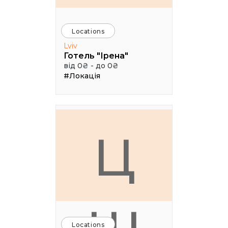
Locations
Lviv
Готель "Ірена"
від 0₴ - до 0₴
#Локація
Ц
Locations