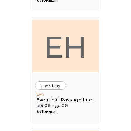
#Локація
EH
Locations
Lviv
Event hall Passage Interdit
від 0₴ - до 0₴
#Локація