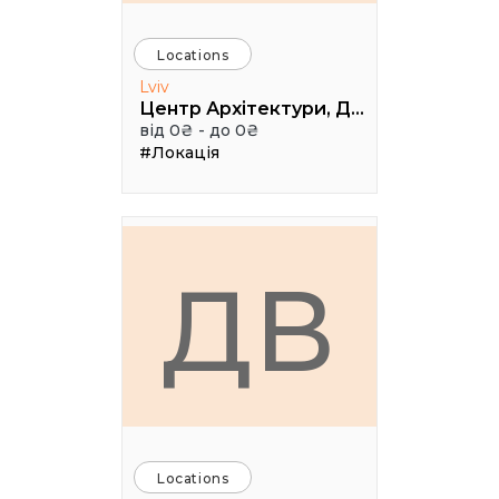
Locations
Lviv
Центр Архітектури, Дизайну та Урбаністики Порохова ВЕЖА
від 0₴ - до 0₴
#Локація
ДВ
Locations