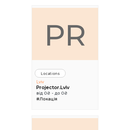
PR
Locations
Lviv
Projector.Lviv
від 0₴ - до 0₴
#Локація