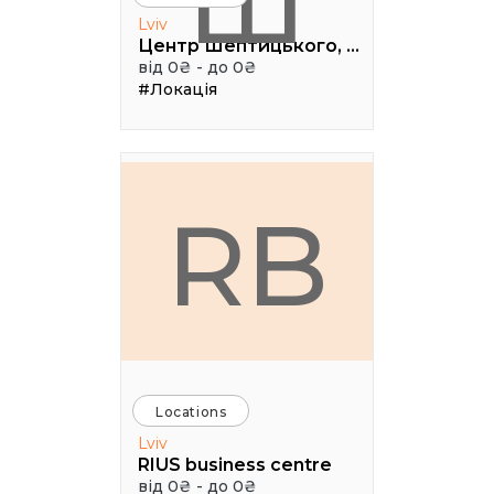
Ш
Lviv
Центр Шептицького, 1 поверх, паркова аудиторія
від 0₴ - до 0₴
#Локація
RB
Locations
Lviv
RIUS business centre
від 0₴ - до 0₴